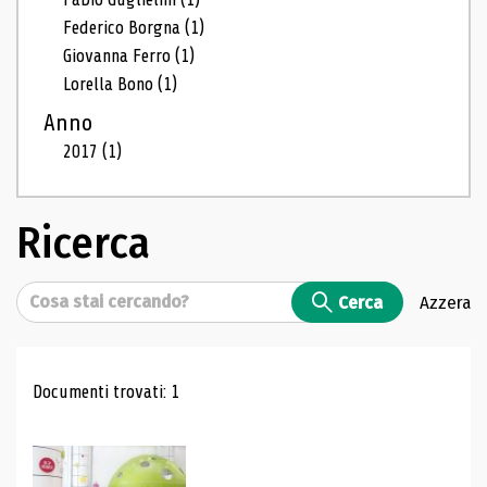
Federico Borgna
(1)
Giovanna Ferro
(1)
Lorella Bono
(1)
Anno
2017
(1)
Ricerca
Cerca
Cerca
Azzera
Risultati di ricerca
Documenti trovati: 1