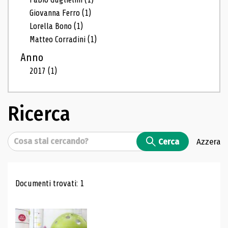
Giovanna Ferro
(1)
Lorella Bono
(1)
Matteo Corradini
(1)
Anno
2017
(1)
Ricerca
Cerca
Cerca
Azzera
Risultati di ricerca
Documenti trovati: 1