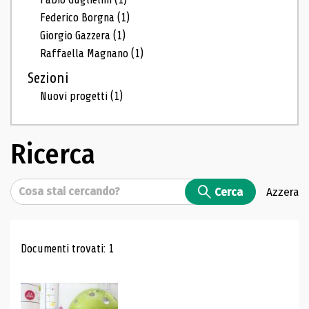
Federico Borgna
(1)
Giorgio Gazzera
(1)
Raffaella Magnano
(1)
Sezioni
Nuovi progetti
(1)
Ricerca
Cerca
Cerca
Azzera
Risultati di ricerca
Documenti trovati: 1