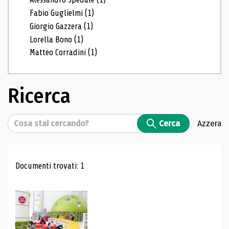
Fabio Guglielmi
(1)
Giorgio Gazzera
(1)
Lorella Bono
(1)
Matteo Corradini
(1)
Ricerca
Cerca
Cerca
Azzera
Risultati di ricerca
Documenti trovati: 1