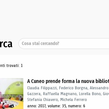
rca
Cerca
ultati di ricerca
ti trovati: 1
A Cuneo prende forma la nuova biblio
Claudia Filippazzi, Federico Borgna, Alessandro
Gazzera, Raffaella Magnano, Lorella Bono, Gio
Stefania Chiavero, Michela Ferrero
anno: 2017, volume: 35, numero: 6