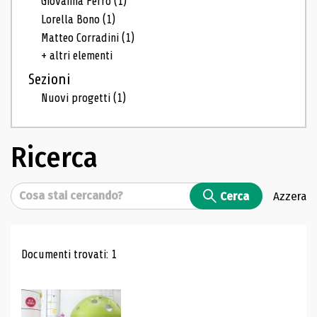
Giovanna Ferro
(1)
Lorella Bono
(1)
Matteo Corradini
(1)
+ altri elementi
Sezioni
Nuovi progetti
(1)
Ricerca
Cerca
Cerca
Azzera
Risultati di ricerca
Documenti trovati: 1