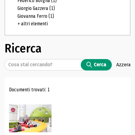
Federico Borgna
(1)
Giorgio Gazzera
(1)
Giovanna Ferro
(1)
+ altri elementi
Ricerca
Cerca
Cerca
Azzera
Risultati di ricerca
Documenti trovati: 1