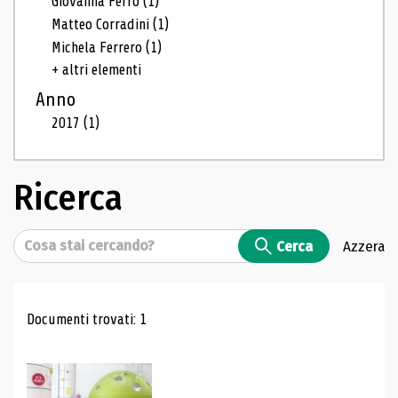
Giovanna Ferro
(1)
Matteo Corradini
(1)
Michela Ferrero
(1)
+ altri elementi
Anno
2017
(1)
Ricerca
Cerca
Cerca
Azzera
Risultati di ricerca
Documenti trovati: 1