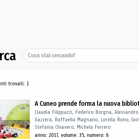
rca
Cerca
ultati di ricerca
ti trovati: 1
A Cuneo prende forma la nuova biblio
Claudia Filippazzi, Federico Borgna, Alessandro
Gazzera, Raffaella Magnano, Lorella Bono, Gio
Stefania Chiavero, Michela Ferrero
anno: 2017, volume: 35, numero: 6