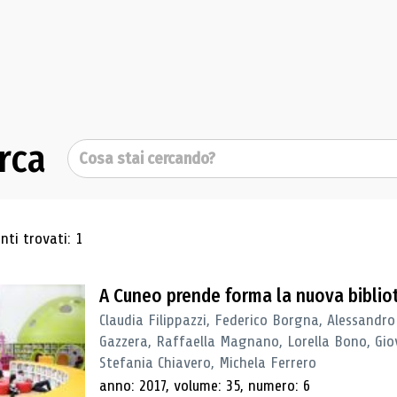
rca
Cerca
ultati di ricerca
ti trovati: 1
A Cuneo prende forma la nuova biblio
Claudia Filippazzi, Federico Borgna, Alessandro
Gazzera, Raffaella Magnano, Lorella Bono, Gio
Stefania Chiavero, Michela Ferrero
anno: 2017, volume: 35, numero: 6