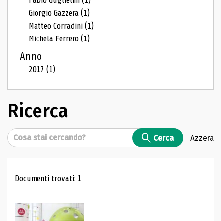
Fabio Guglielmi
(1)
Giorgio Gazzera
(1)
Matteo Corradini
(1)
Michela Ferrero
(1)
Anno
2017
(1)
Ricerca
Cerca
Cerca
Azzera
Risultati di ricerca
Documenti trovati: 1