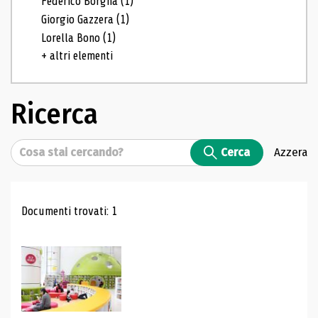
Federico Borgna
(1)
Giorgio Gazzera
(1)
Lorella Bono
(1)
+ altri elementi
Ricerca
Cerca
Cerca
Azzera
Risultati di ricerca
Documenti trovati: 1