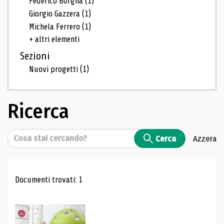
Federico Borgna
(1)
Giorgio Gazzera
(1)
Michela Ferrero
(1)
+ altri elementi
Sezioni
Nuovi progetti
(1)
Ricerca
Cerca
Cerca
Azzera
Risultati di ricerca
Documenti trovati: 1