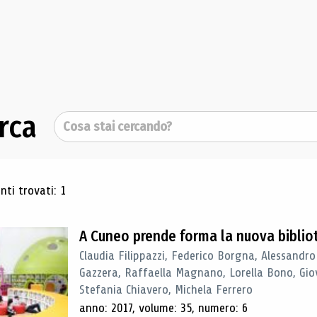
rca
Cerca
ultati di ricerca
ti trovati: 1
A Cuneo prende forma la nuova biblio
Claudia Filippazzi, Federico Borgna, Alessandro
Gazzera, Raffaella Magnano, Lorella Bono, Gio
Stefania Chiavero, Michela Ferrero
anno: 2017, volume: 35, numero: 6