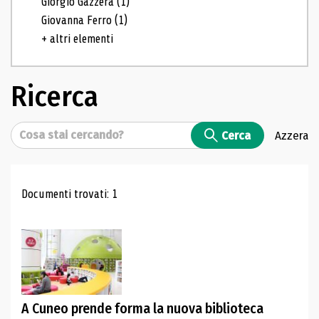
Giorgio Gazzera
(1)
Giovanna Ferro
(1)
+ altri elementi
Ricerca
Cerca
Cerca
Azzera
Risultati di ricerca
Documenti trovati: 1
A Cuneo prende forma la nuova biblioteca