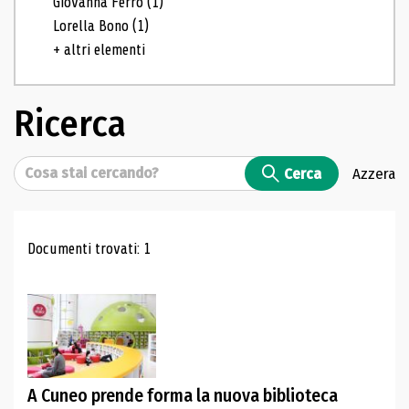
Giovanna Ferro
(1)
Lorella Bono
(1)
+ altri elementi
Ricerca
Cerca
Cerca
Azzera
Risultati di ricerca
Documenti trovati: 1
A Cuneo prende forma la nuova biblioteca