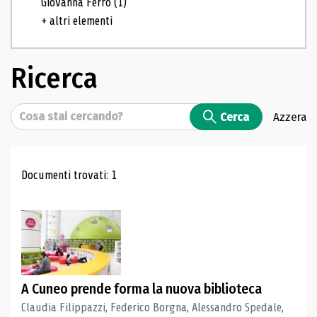
Giovanna Ferro
(1)
+ altri elementi
Ricerca
Cerca
Cerca
Azzera
Risultati di ricerca
Documenti trovati: 1
A Cuneo prende forma la nuova biblioteca
Claudia Filippazzi, Federico Borgna, Alessandro Spedale,