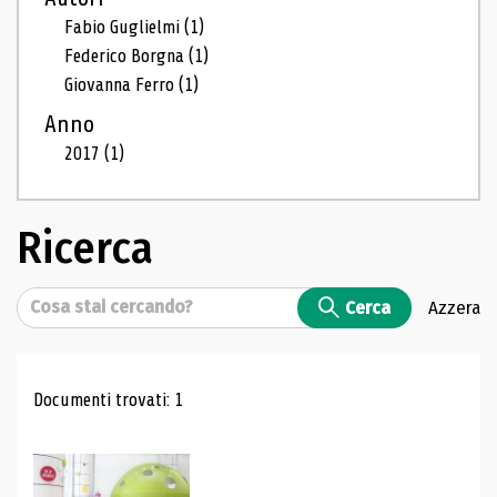
Fabio Guglielmi
(1)
Federico Borgna
(1)
Giovanna Ferro
(1)
Anno
2017
(1)
Ricerca
Cerca
Cerca
Azzera
Risultati di ricerca
Documenti trovati: 1