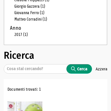
Giorgio Gazzera
(1)
Giovanna Ferro
(1)
Matteo Corradini
(1)
Anno
2017
(1)
Ricerca
Cerca
Cerca
Azzera
Risultati di ricerca
Documenti trovati: 1