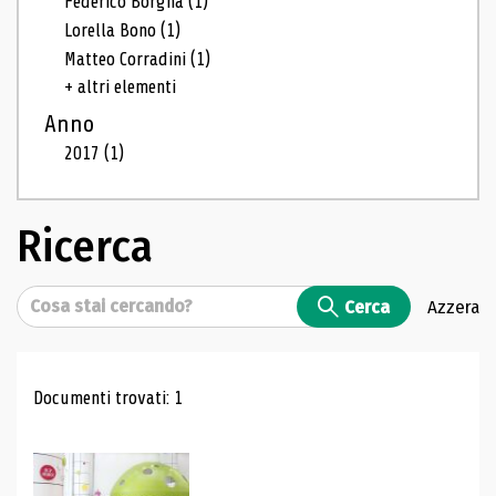
Federico Borgna
(1)
Lorella Bono
(1)
Matteo Corradini
(1)
+ altri elementi
Anno
2017
(1)
Ricerca
Cerca
Cerca
Azzera
Risultati di ricerca
Documenti trovati: 1