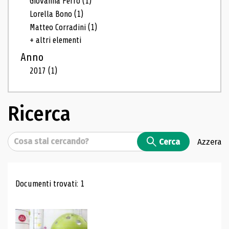
Giovanna Ferro
(1)
Lorella Bono
(1)
Matteo Corradini
(1)
+ altri elementi
Anno
2017
(1)
Ricerca
Cerca
Cerca
Azzera
Risultati di ricerca
Documenti trovati: 1