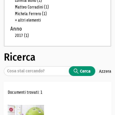
Lorella Bono
(1)
Matteo Corradini
(1)
Michela Ferrero
(1)
+ altri elementi
Anno
2017
(1)
Ricerca
Cerca
Cerca
Azzera
Risultati di ricerca
Documenti trovati: 1