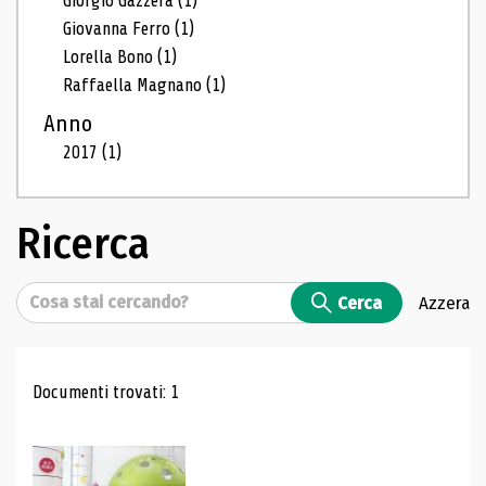
Giorgio Gazzera
(1)
Giovanna Ferro
(1)
Lorella Bono
(1)
Raffaella Magnano
(1)
Anno
2017
(1)
Ricerca
Cerca
Cerca
Azzera
Risultati di ricerca
Documenti trovati: 1