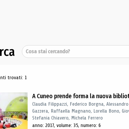
rca
Cerca
ultati di ricerca
ti trovati: 1
A Cuneo prende forma la nuova biblio
Claudia Filippazzi, Federico Borgna, Alessandro
Gazzera, Raffaella Magnano, Lorella Bono, Gio
Stefania Chiavero, Michela Ferrero
anno: 2017, volume: 35, numero: 6