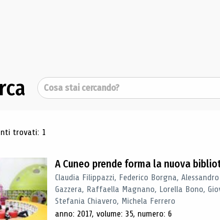
rca
Cerca
ultati di ricerca
ti trovati: 1
A Cuneo prende forma la nuova biblio
Claudia Filippazzi, Federico Borgna, Alessandro
Gazzera, Raffaella Magnano, Lorella Bono, Gio
Stefania Chiavero, Michela Ferrero
anno: 2017, volume: 35, numero: 6