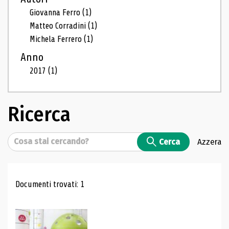
Giovanna Ferro
(1)
Matteo Corradini
(1)
Michela Ferrero
(1)
Anno
2017
(1)
Ricerca
Cerca
Cerca
Azzera
Risultati di ricerca
Documenti trovati: 1