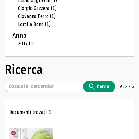
Fabio Guglielmi
(1)
Giorgio Gazzera
(1)
Giovanna Ferro
(1)
Lorella Bono
(1)
Anno
2017
(1)
Ricerca
Cerca
Cerca
Azzera
Risultati di ricerca
Documenti trovati: 1