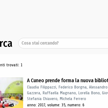
rca
Cerca
ultati di ricerca
ti trovati: 1
A Cuneo prende forma la nuova biblio
Claudia Filippazzi, Federico Borgna, Alessandro
Gazzera, Raffaella Magnano, Lorella Bono, Gio
Stefania Chiavero, Michela Ferrero
anno: 2017, volume: 35, numero: 6