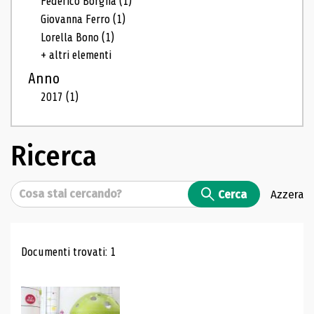
Federico Borgna
(1)
Giovanna Ferro
(1)
Lorella Bono
(1)
+ altri elementi
Anno
2017
(1)
Ricerca
Cerca
Cerca
Azzera
Risultati di ricerca
Documenti trovati: 1