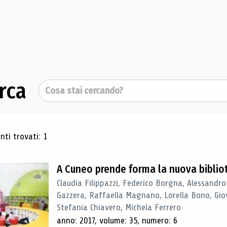
rca
Cerca
ultati di ricerca
ti trovati: 1
A Cuneo prende forma la nuova biblio
Claudia Filippazzi, Federico Borgna, Alessandro
Gazzera, Raffaella Magnano, Lorella Bono, Gio
Stefania Chiavero, Michela Ferrero
anno: 2017, volume: 35, numero: 6