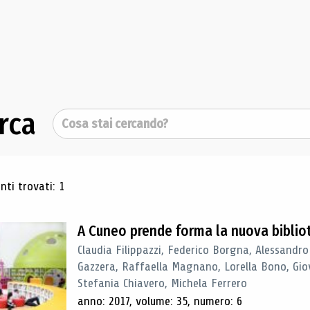
rca
Cerca
ultati di ricerca
ti trovati: 1
A Cuneo prende forma la nuova biblio
Claudia Filippazzi, Federico Borgna, Alessandro
Gazzera, Raffaella Magnano, Lorella Bono, Gio
Stefania Chiavero, Michela Ferrero
anno: 2017, volume: 35, numero: 6