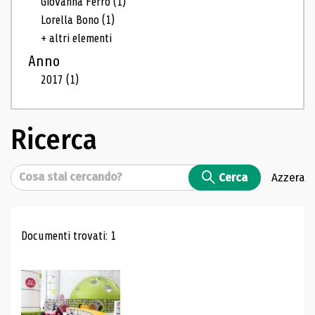
Giovanna Ferro
(1)
Lorella Bono
(1)
+ altri elementi
Anno
2017
(1)
Ricerca
Cerca
Cerca
Azzera
Risultati di ricerca
Documenti trovati: 1