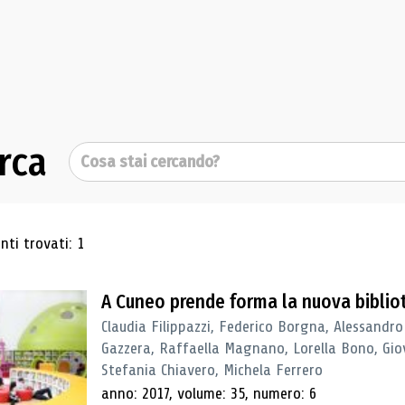
rca
Cerca
ultati di ricerca
ti trovati: 1
A Cuneo prende forma la nuova biblio
Claudia Filippazzi, Federico Borgna, Alessandro
Gazzera, Raffaella Magnano, Lorella Bono, Gio
Stefania Chiavero, Michela Ferrero
anno: 2017, volume: 35, numero: 6