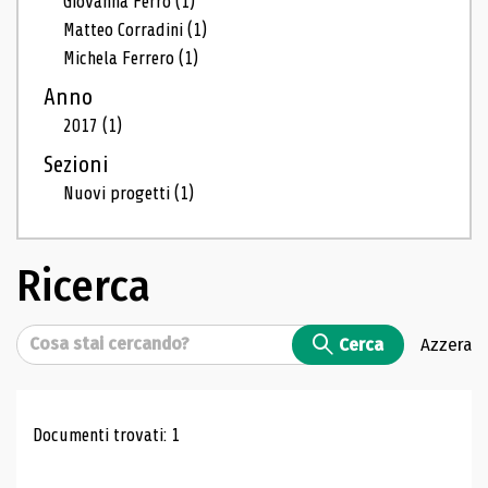
Giovanna Ferro
(1)
Matteo Corradini
(1)
Michela Ferrero
(1)
Anno
2017
(1)
Sezioni
Nuovi progetti
(1)
Ricerca
Cerca
Cerca
Azzera
Risultati di ricerca
Documenti trovati: 1