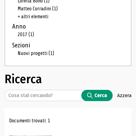
Lorella Bono
(1)
Matteo Corradini
(1)
+ altri elementi
Anno
2017
(1)
Sezioni
Nuovi progetti
(1)
Ricerca
Cerca
Cerca
Azzera
Risultati di ricerca
Documenti trovati: 1