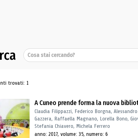
rca
Cerca
ultati di ricerca
ti trovati: 1
A Cuneo prende forma la nuova biblio
Claudia Filippazzi, Federico Borgna, Alessandro
Gazzera, Raffaella Magnano, Lorella Bono, Gio
Stefania Chiavero, Michela Ferrero
anno: 2017, volume: 35, numero: 6