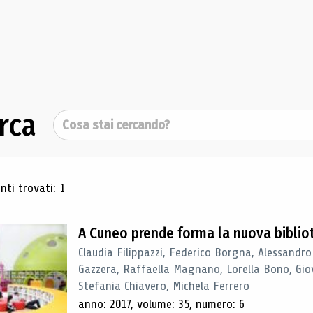
rca
Cerca
ultati di ricerca
ti trovati: 1
A Cuneo prende forma la nuova biblio
Claudia Filippazzi, Federico Borgna, Alessandro
Gazzera, Raffaella Magnano, Lorella Bono, Gio
Stefania Chiavero, Michela Ferrero
anno: 2017, volume: 35, numero: 6