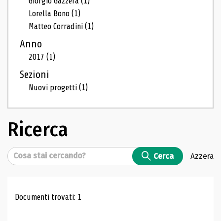
Giorgio Gazzera
(1)
Lorella Bono
(1)
Matteo Corradini
(1)
Anno
2017
(1)
Sezioni
Nuovi progetti
(1)
Ricerca
Cerca
Cerca
Azzera
Risultati di ricerca
Documenti trovati: 1