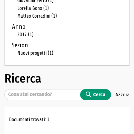
Giovanna Ferro
(1)
Lorella Bono
(1)
Matteo Corradini
(1)
Anno
2017
(1)
Sezioni
Nuovi progetti
(1)
Ricerca
Cerca
Cerca
Azzera
Risultati di ricerca
Documenti trovati: 1