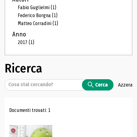
Fabio Guglielmi
(1)
Federico Borgna
(1)
Matteo Corradini
(1)
Anno
2017
(1)
Ricerca
Cerca
Cerca
Azzera
Risultati di ricerca
Documenti trovati: 1