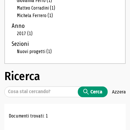
Giovanna Ferro
(1)
Matteo Corradini
(1)
Michela Ferrero
(1)
Anno
2017
(1)
Sezioni
Nuovi progetti
(1)
Ricerca
Cerca
Cerca
Azzera
Risultati di ricerca
Documenti trovati: 1