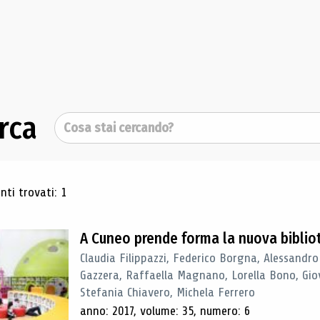
rca
Cerca
ultati di ricerca
ti trovati: 1
A Cuneo prende forma la nuova biblio
Claudia Filippazzi, Federico Borgna, Alessandro
Gazzera, Raffaella Magnano, Lorella Bono, Gio
Stefania Chiavero, Michela Ferrero
anno: 2017, volume: 35, numero: 6