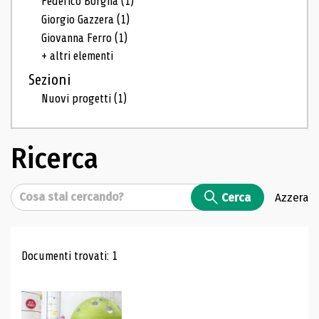
Federico Borgna
(1)
Giorgio Gazzera
(1)
Giovanna Ferro
(1)
+ altri elementi
Sezioni
Nuovi progetti
(1)
Ricerca
Cerca
Cerca
Azzera
Risultati di ricerca
Documenti trovati: 1