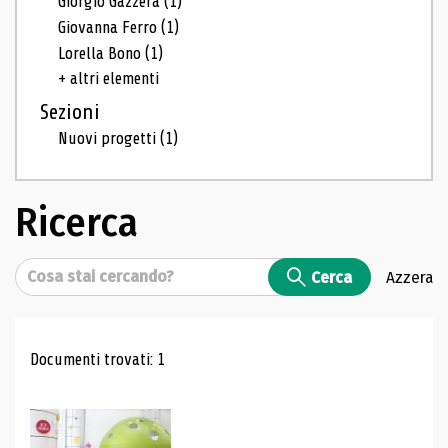
Giorgio Gazzera
(1)
Giovanna Ferro
(1)
Lorella Bono
(1)
+ altri elementi
Sezioni
Nuovi progetti
(1)
Ricerca
Cerca
Cerca
Azzera
Risultati di ricerca
Documenti trovati: 1