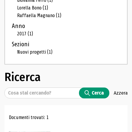
Giovanna Ferro
(1)
Lorella Bono
(1)
Raffaella Magnano
(1)
Anno
2017
(1)
Sezioni
Nuovi progetti
(1)
Ricerca
Cerca
Cerca
Azzera
Risultati di ricerca
Documenti trovati: 1