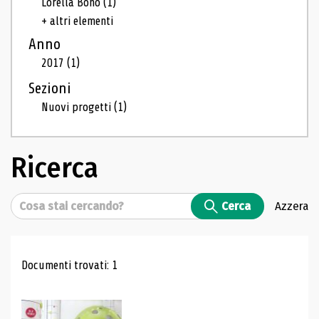
Lorella Bono
(1)
+ altri elementi
Anno
2017
(1)
Sezioni
Nuovi progetti
(1)
Ricerca
Cerca
Cerca
Azzera
Risultati di ricerca
Documenti trovati: 1