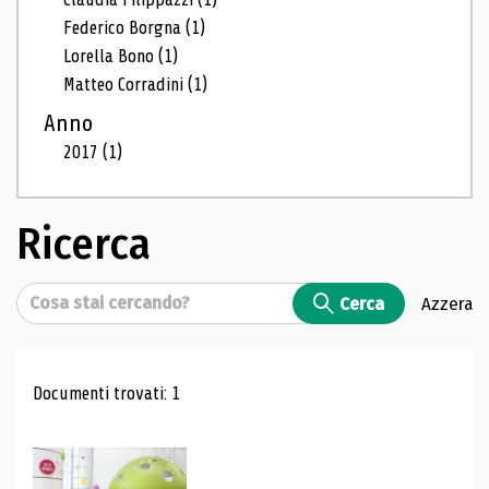
Federico Borgna
(1)
Lorella Bono
(1)
Matteo Corradini
(1)
Anno
2017
(1)
Ricerca
Cerca
Cerca
Azzera
Risultati di ricerca
Documenti trovati: 1