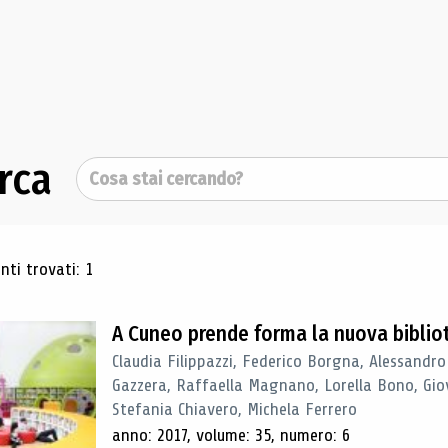
rca
Cerca
ultati di ricerca
ti trovati: 1
A Cuneo prende forma la nuova biblio
Claudia Filippazzi, Federico Borgna, Alessandro
Gazzera, Raffaella Magnano, Lorella Bono, Gio
Stefania Chiavero, Michela Ferrero
anno: 2017, volume: 35, numero: 6