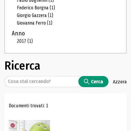
Fabio Guglielmi
(1)
Federico Borgna
(1)
Giorgio Gazzera
(1)
Giovanna Ferro
(1)
Anno
2017
(1)
Ricerca
Cerca
Cerca
Azzera
Risultati di ricerca
Documenti trovati: 1