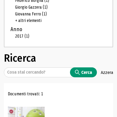
Federico Borgna
(1)
Giorgio Gazzera
(1)
Giovanna Ferro
(1)
+ altri elementi
Anno
2017
(1)
Ricerca
Cerca
Cerca
Azzera
Risultati di ricerca
Documenti trovati: 1